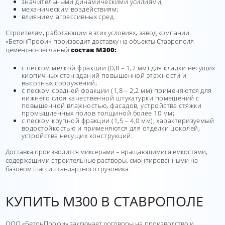
значительными динамическими усилиями;
механическим воздействиям;
влиянием агрессивных сред.
Строителям, работающим в этих условиях, завод компании
«БетонПрофи» производит доставку на объекты Ставрополя
цементно-песчаный
состав М300:
с песком мелкой фракции (0,8 – 1,2 мм) для кладки несущих
кирпичных стен зданий повышенной этажности и
высотных сооружений;
с песком средней фракции (1,8 – 2,2 мм) применяются для
нижнего слоя качественной штукатурки помещений с
повышенной влажностью, фасадов, устройства стяжки
промышленных полов толщиной более 10 мм;
с песком крупной фракции (1,5 – 4,0 мм), характеризуемый
водостойкостью и применяются для отделки цоколей,
устройства несущих конструкций.
Доставка производится миксерами – вращающимися емкостями,
содержащими строительные растворы, смонтированными на
базовом шасси стандартного грузовика.
КУПИТЬ М300 В СТАВРОПОЛЕ
ООО «БетонПрофи» заключает договоры на производство и