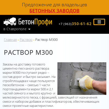
Предложение для владельцев
БЕТОННЫХ ЗАВОДОВ
350-61-62
+7 (963)
в Ставрополе
Главная
Раствор
Раствор М300
»
»
РАСТВОР М300
Заказы на доставку готового
цементно-песчаного раствора
марки М300 поступают редко –
состав дорог и быстро засыхает. На
стройплощадках чаще пользуются
пескобетоном – смесью 1 части
портландцемента марки 500 и 2,1
частей сеяного и мытого крупно- и
мелкозернистого песка, с фракцией, зависящей от назначения
смеси и набором добавок и пластификаторов, обеспечивающих
смеси проектные характеристики.