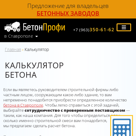
Предложение для владельцев
БЕТОННЫХ ЗАВОДОВ
350-61-62
+7 (963)
в Ставрополе
Главная
Калькулятор
»
КАЛЬКУЛЯТОР
БЕТОНА
Если вы являетесь руководителем строительной фирмы либо
частным лицом, сооружающим какое-либо здание, то вам
непременно понадобится приобрести определенное количество
бетона в Ставрополе
. Чтобы легко справиться с этой задачей,
выбирайте
сотрудничество с проверенным поставщиком
—
таким, как наша компания. Для того чтобы определиться с тем,
сколько именно строительной смеси вам понадобится,
мы предлагаем сделать расчет бетона.