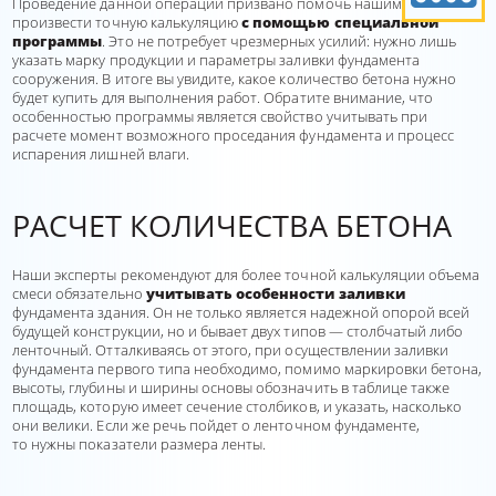
Проведение данной операции призвано помочь нашим клиентам
произвести точную калькуляцию
с помощью специальной
программы
. Это не потребует чрезмерных усилий: нужно лишь
указать марку продукции и параметры заливки фундамента
сооружения. В итоге вы увидите, какое количество бетона нужно
будет купить для выполнения работ. Обратите внимание, что
особенностью программы является свойство учитывать при
расчете момент возможного проседания фундамента и процесс
испарения лишней влаги.
РАСЧЕТ КОЛИЧЕСТВА БЕТОНА
Наши эксперты рекомендуют для более точной калькуляции объема
смеси обязательно
учитывать особенности заливки
фундамента здания. Он не только является надежной опорой всей
будущей конструкции, но и бывает двух типов — столбчатый либо
ленточный. Отталкиваясь от этого, при осуществлении заливки
фундамента первого типа необходимо, помимо маркировки бетона,
высоты, глубины и ширины основы обозначить в таблице также
площадь, которую имеет сечение столбиков, и указать, насколько
они велики. Если же речь пойдет о ленточном фундаменте,
то нужны показатели размера ленты.